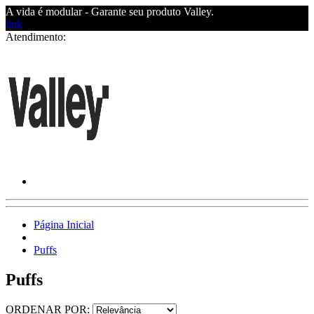
A vida é modular - Garante seu produto Valley.
link
Atendimento:
Página Inicial
Puffs
Puffs
ORDENAR POR: